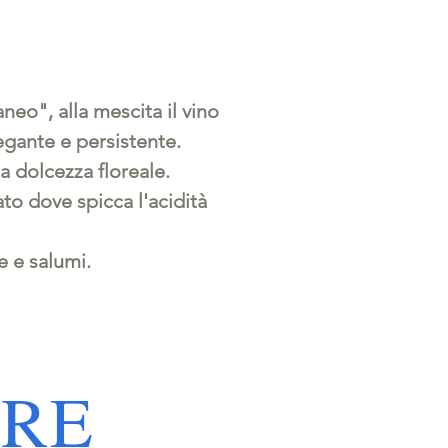
eo", alla mescita il vino
gante e persistente.
a dolcezza floreale.
ato dove spicca l'acidità
e e salumi.
ARE