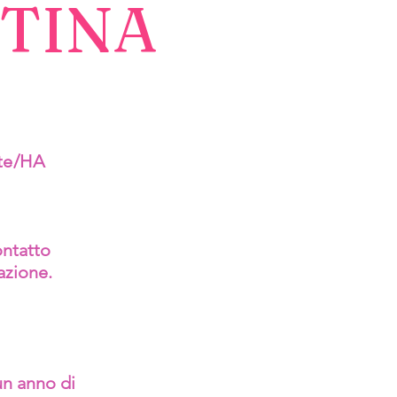
TINA
nte/HA
ontatto
azione.
un anno di