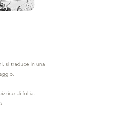
-
, si traduce in una
aggio.
zzico di follia.
o