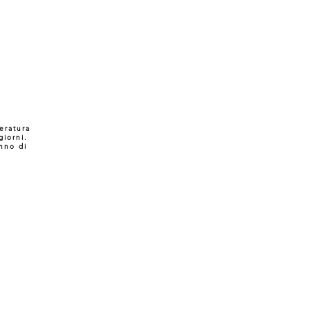
eratura
 giorni.
nno di